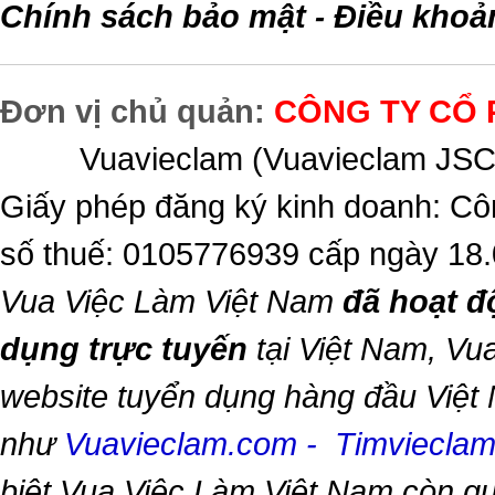
Chính sách bảo mật
Điều khoả
-
Đơn vị chủ quản:
CÔNG TY CỔ 
Vuavieclam (Vuavieclam JSC) 
Giấy phép đăng ký kinh doanh: Cô
số thuế: 0105776939 cấp ngày 18
Vua Việc Làm Việt Nam
đã hoạt đ
dụng trực tuyến
tại Việt Nam,
Vua
website tuyển dụng hàng đầu Việt
như
Vuavieclam.com
-
Timviecla
biệt
Vua Việc Làm Việt Nam
còn qu