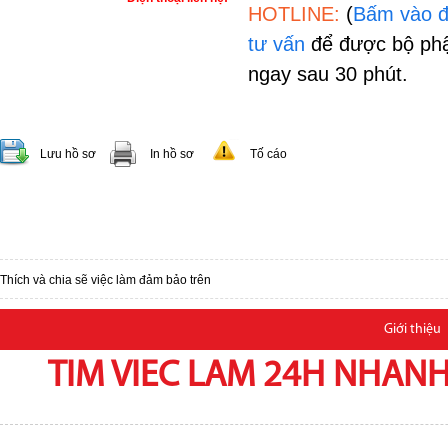
HOTLINE:
(
Bấm vào đ
tư vấn
để được bộ phậ
ngay sau 30 phút.
Lưu hồ sơ
In hồ sơ
Tố cáo
Thích và chia sẽ việc làm đảm bảo trên
Giới thiệu
TIM VIEC LAM 24H NHANH,