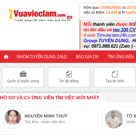
Hôm qua
(10/08/2026)
có
20.7
việc có thêm:
13.040
vị trí
tuyển
Mỗi
thành viên
được MIỄ
tin lên đầu và
tạo 100 CV
4 web
Timvieclam24h.co
Group TUYỂN DỤNG
.
H
vụ: 0971.888.621 (Zalo ) -
NHÓM TUYỂN DỤNG ZALO
BÁO GIÁ DV
TÌM ỨNG VIÊN
Quản lý tuyển dụng
Tin đã đăng
Tạo tin mới
HỒ SƠ VÀ CV ỨNG VIÊN TÌM VIỆC MỚI NHẤT
NGUYỄN MINH THUÝ
TÔ 
Thủ Kho - nhân viên kho
Nhân 