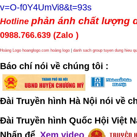
v=O-f0Y4UmVi8&t=93s
phản ánh chất lượng d
Hotline
0988.766.639
(Zalo )
Hoàng Logo hoanglogo.com
hoàng logo
|
danh sach group tuyen dung hieu q
​Báo chí nói về chúng tôi
:
Đài Truyền hình Hà Nội nói về 
Đài Truyền hình Quốc Hội Việt N
Nhấn để
Xem video