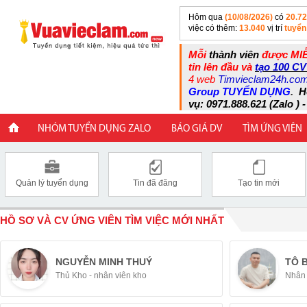
Hôm qua
(10/08/2026)
có
20.7
việc có thêm:
13.040
vị trí
tuyển
Mỗi
thành viên
được MIỄ
tin lên đầu và
tạo 100 CV
4 web
Timvieclam24h.co
Group TUYỂN DỤNG
.
H
vụ: 0971.888.621 (Zalo ) -
NHÓM TUYỂN DỤNG ZALO
BÁO GIÁ DV
TÌM ỨNG VIÊN
Quản lý tuyển dụng
Tin đã đăng
Tạo tin mới
HỒ SƠ VÀ CV ỨNG VIÊN TÌM VIỆC MỚI NHẤT
NGUYỄN MINH THUÝ
TÔ 
Thủ Kho - nhân viên kho
Nhân 