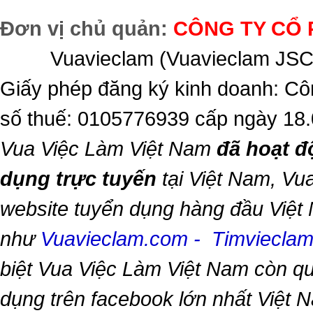
Đơn vị chủ quản:
CÔNG TY CỔ 
Vuavieclam (Vuavieclam JSC) 
Giấy phép đăng ký kinh doanh: Cô
số thuế: 0105776939 cấp ngày 18
Vua Việc Làm Việt Nam
đã hoạt đ
dụng trực tuyến
tại Việt Nam,
Vua
website tuyển dụng hàng đầu Việt
như
Vuavieclam.com
-
Timviecla
biệt
Vua Việc Làm Việt Nam
còn qu
dụng trên facebook lớn nhất Việt Na