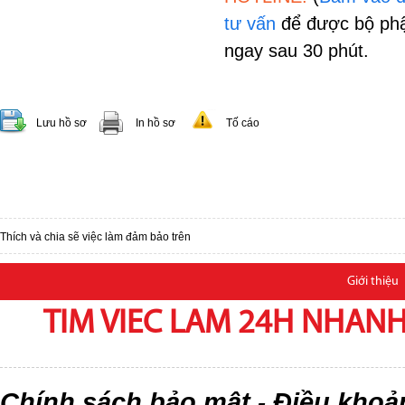
tư vấn
để được bộ phậ
ngay sau 30 phút.
Lưu hồ sơ
In hồ sơ
Tố cáo
Thích và chia sẽ việc làm đảm bảo trên
Giới thiệu
TIM VIEC LAM 24H NHANH,
Chính sách bảo mật
Điều khoả
-