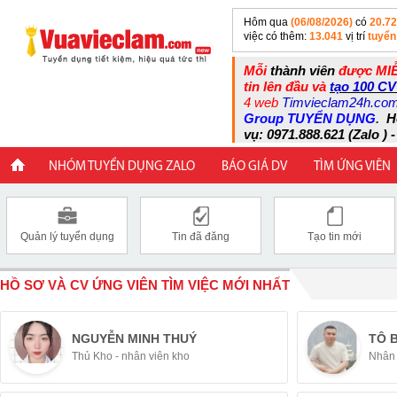
Hôm qua
(06/08/2026)
có
20.7
việc có thêm:
13.041
vị trí
tuyển
Mỗi
thành viên
được MIỄ
tin lên đầu và
tạo 100 CV
4 web
Timvieclam24h.co
Group TUYỂN DỤNG
.
H
vụ: 0971.888.621 (Zalo ) -
NHÓM TUYỂN DỤNG ZALO
BÁO GIÁ DV
TÌM ỨNG VIÊN
Quản lý tuyển dụng
Tin đã đăng
Tạo tin mới
HỒ SƠ VÀ CV ỨNG VIÊN TÌM VIỆC MỚI NHẤT
NGUYỄN MINH THUÝ
TÔ 
Thủ Kho - nhân viên kho
Nhân 