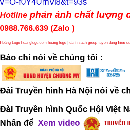
v=O-f0Y4UmVi8&t=93s
phản ánh chất lượng d
Hotline
0988.766.639
(Zalo )
Hoàng Logo hoanglogo.com
hoàng logo
|
danh sach group tuyen dung hieu q
​Báo chí nói về chúng tôi
:
Đài Truyền hình Hà Nội nói về 
Đài Truyền hình Quốc Hội Việt N
Nhấn để
Xem video