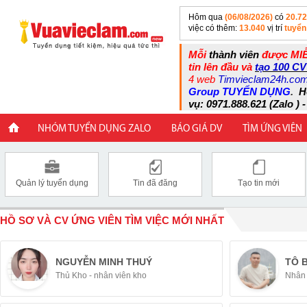
Hôm qua
(06/08/2026)
có
20.7
việc có thêm:
13.040
vị trí
tuyển
Mỗi
thành viên
được MIỄ
tin lên đầu và
tạo 100 CV
4 web
Timvieclam24h.co
Group TUYỂN DỤNG
.
H
vụ: 0971.888.621 (Zalo ) -
NHÓM TUYỂN DỤNG ZALO
BÁO GIÁ DV
TÌM ỨNG VIÊN
Quản lý tuyển dụng
Tin đã đăng
Tạo tin mới
HỒ SƠ VÀ CV ỨNG VIÊN TÌM VIỆC MỚI NHẤT
NGUYỄN MINH THUÝ
TÔ 
Thủ Kho - nhân viên kho
Nhân 