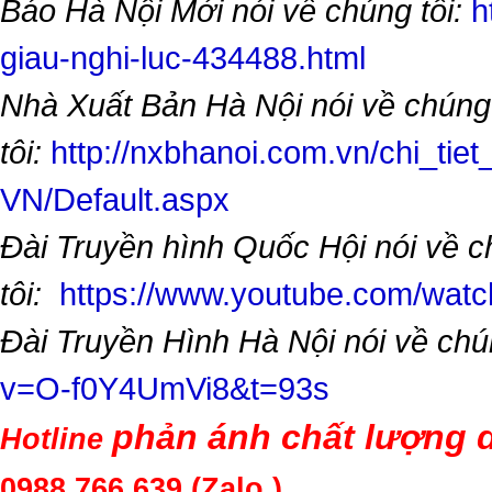
Báo Hà Nội Mới nói về chúng tôi:
h
giau-nghi-luc-434488.html
Nhà Xuất Bản Hà Nội nói về chúng
tôi:
http://nxbhanoi.com.vn/chi_tiet
VN/Default.aspx
Đài Truyền hình Quốc Hội nói về 
tôi:
https://www.youtube.com/wa
Đài Truyền Hình Hà Nội nói về chú
v=O-f0Y4UmVi8&t=93s
phản ánh chất lượng d
Hotline
0988.766.639
(Zalo )