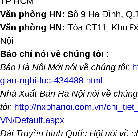
TP HCM
Văn phòng HN: S
ố 9 Hạ Đình, Q.
Văn phòng HN:
Tòa CT11, Khu Đô
Nội
​Báo chí nói về chúng tôi :
Báo Hà Nội Mới nói về chúng tôi:
h
giau-nghi-luc-434488.html
Nhà Xuất Bản Hà Nội nói về chúng
tôi:
http://nxbhanoi.com.vn/chi_tiet
VN/Default.aspx
Đài Truyền hình Quốc Hội nói về 