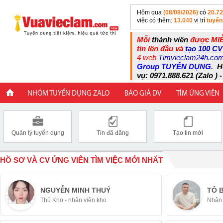
Hôm qua
(08/08/2026)
có
20.7
việc có thêm:
13.040
vị trí
tuyển
Mỗi
thành viên
được MIỄ
tin lên đầu và
tạo 100 CV
4 web
Timvieclam24h.co
Group TUYỂN DỤNG
.
H
vụ: 0971.888.621 (Zalo ) -
NHÓM TUYỂN DỤNG ZALO
BÁO GIÁ DV
TÌM ỨNG VIÊN
Quản lý tuyển dụng
Tin đã đăng
Tạo tin mới
HỒ SƠ VÀ CV ỨNG VIÊN TÌM VIỆC MỚI NHẤT
NGUYỄN MINH THUÝ
TÔ 
Thủ Kho - nhân viên kho
Nhân 