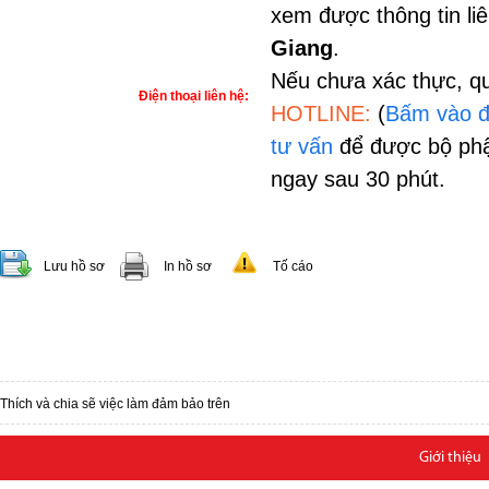
xem được thông tin li
Giang
.
Nếu chưa xác thực, qu
Điện thoại liên hệ:
HOTLINE:
(
Bấm vào đ
tư vấn
để được bộ phậ
ngay sau 30 phút.
Lưu hồ sơ
In hồ sơ
Tố cáo
Thích và chia sẽ việc làm đảm bảo trên
Giới thiệu