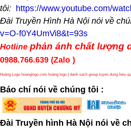
tôi:
https://www.youtube.com/wa
Đài Truyền Hình Hà Nội nói về chú
v=O-f0Y4UmVi8&t=93s
phản ánh chất lượng d
Hotline
0988.766.639
(Zalo )
Hoàng Logo hoanglogo.com
hoàng logo
|
danh sach group tuyen dung hieu q
​Báo chí nói về chúng tôi
:
Đài Truyền hình Hà Nội nói về 