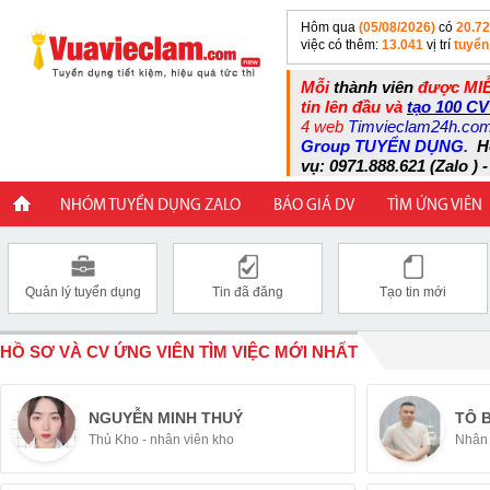
Hôm qua
(05/08/2026)
có
20.7
việc có thêm:
13.041
vị trí
tuyển
Mỗi
thành viên
được MIỄ
tin lên đầu và
tạo 100 CV
4 web
Timvieclam24h.co
Group TUYỂN DỤNG
.
H
vụ: 0971.888.621 (Zalo ) -
NHÓM TUYỂN DỤNG ZALO
BÁO GIÁ DV
TÌM ỨNG VIÊN
Quản lý tuyển dụng
Tin đã đăng
Tạo tin mới
HỒ SƠ VÀ CV ỨNG VIÊN TÌM VIỆC MỚI NHẤT
NGUYỄN MINH THUÝ
TÔ 
Thủ Kho - nhân viên kho
Nhân 