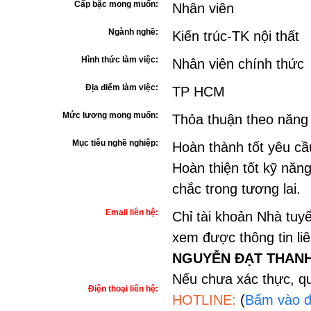
Cấp bậc mong muốn:
Nhân viên
Ngành nghề:
Kiến trúc-TK nội thất
Hình thức làm việc:
Nhân viên chính thức
Địa điểm làm việc:
TP HCM
Mức lương mong muốn:
Thỏa thuận theo năng
Mục tiêu nghề nghiệp:
Hoàn thành tốt yêu cầu
Hoàn thiện tốt kỹ năn
chắc trong tương lai.
Email liên hệ:
Chỉ tài khoản Nhà tuy
xem được thông tin li
NGUYỄN ĐẠT THAN
Nếu chưa xác thực, qu
Điện thoại liên hệ:
HOTLINE:
(
Bấm vào đ