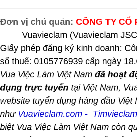
Đơn vị chủ quản:
CÔNG TY CỔ 
Vuavieclam (Vuavieclam JSC) 
Giấy phép đăng ký kinh doanh: Cô
số thuế: 0105776939 cấp ngày 18
Vua Việc Làm Việt Nam
đã hoạt đ
dụng trực tuyến
tại Việt Nam,
Vua
website tuyển dụng hàng đầu Việt
như
Vuavieclam.com
-
Timviecla
biệt
Vua Việc Làm Việt Nam
còn qu