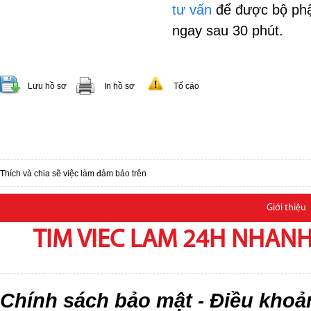
tư vấn
để được bộ phậ
ngay sau 30 phút.
Lưu hồ sơ
In hồ sơ
Tố cáo
Thích và chia sẽ việc làm đảm bảo trên
Giới thiệu
TIM VIEC LAM 24H NHANH,
Chính sách bảo mật
Điều khoả
-