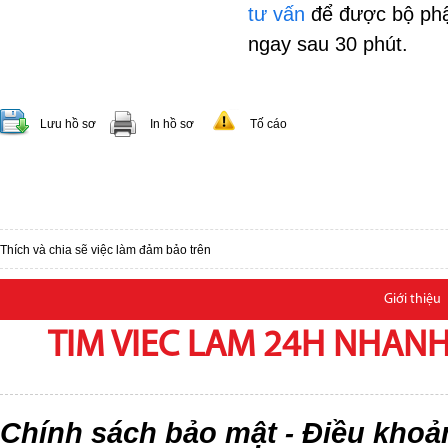
tư vấn
để được bộ phậ
ngay sau 30 phút.
Lưu hồ sơ
In hồ sơ
Tố cáo
Thích và chia sẽ việc làm đảm bảo trên
Giới thiệu
TIM VIEC LAM 24H NHANH,
Chính sách bảo mật
Điều khoả
-