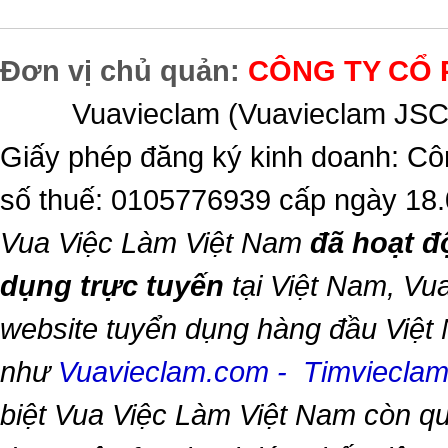
Đơn vị chủ quản:
CÔNG TY CỔ 
Vuavieclam (Vuavieclam JSC) 
Giấy phép đăng ký kinh doanh: Cô
số thuế: 0105776939 cấp ngày 18
Vua Việc Làm Việt Nam
đã hoạt đ
dụng trực tuyến
tại Việt Nam,
Vua
website tuyển dụng hàng đầu Việt
như
Vuavieclam.com
-
Timviecla
biệt
Vua Việc Làm Việt Nam
còn qu