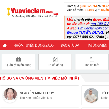
Hôm qua
(08/08/2026)
có
20.7
việc có thêm:
13.040
vị trí
tuyển
Mỗi
thành viên
được MIỄ
tin lên đầu và
tạo 100 CV
4 web
Timvieclam24h.co
Group TUYỂN DỤNG
.
H
vụ: 0971.888.621 (Zalo ) -
NHÓM TUYỂN DỤNG ZALO
BÁO GIÁ DV
TÌM ỨNG VIÊN
Quản lý tuyển dụng
Tin đã đăng
Tạo tin mới
HỒ SƠ VÀ CV ỨNG VIÊN TÌM VIỆC MỚI NHẤT
NGUYỄN MINH THUÝ
TÔ 
Thủ Kho - nhân viên kho
Nhân 