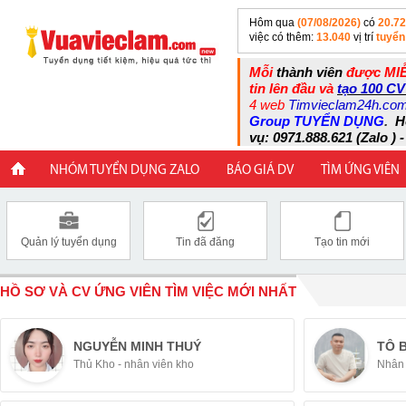
Hôm qua
(07/08/2026)
có
20.7
việc có thêm:
13.040
vị trí
tuyển
Mỗi
thành viên
được MIỄ
tin lên đầu và
tạo 100 CV
4 web
Timvieclam24h.co
Group TUYỂN DỤNG
.
H
vụ: 0971.888.621 (Zalo ) -
NHÓM TUYỂN DỤNG ZALO
BÁO GIÁ DV
TÌM ỨNG VIÊN
Quản lý tuyển dụng
Tin đã đăng
Tạo tin mới
HỒ SƠ VÀ CV ỨNG VIÊN TÌM VIỆC MỚI NHẤT
NGUYỄN MINH THUÝ
TÔ 
Thủ Kho - nhân viên kho
Nhân 