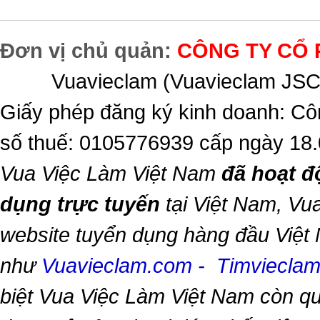
Đơn vị chủ quản:
CÔNG TY CỔ 
Vuavieclam (Vuavieclam JSC) 
Giấy phép đăng ký kinh doanh: Cô
số thuế: 0105776939 cấp ngày 18
Vua Việc Làm Việt Nam
đã hoạt đ
dụng trực tuyến
tại Việt Nam,
Vua
website tuyển dụng hàng đầu Việt
như
Vuavieclam.com
-
Timviecla
biệt
Vua Việc Làm Việt Nam
còn qu