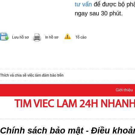
tư vấn
để được bộ phậ
ngay sau 30 phút.
Lưu hồ sơ
In hồ sơ
Tố cáo
Thích và chia sẽ việc làm đảm bảo trên
Giới thiệu
TIM VIEC LAM 24H NHANH,
Chính sách bảo mật
Điều khoả
-