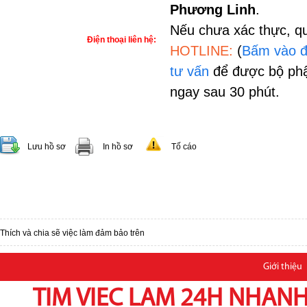
Phương Linh
.
Nếu chưa xác thực, qu
Điện thoại liên hệ:
HOTLINE:
(
Bấm vào đ
tư vấn
để được bộ phậ
ngay sau 30 phút.
Lưu hồ sơ
In hồ sơ
Tố cáo
Thích và chia sẽ việc làm đảm bảo trên
Giới thiệu
TIM VIEC LAM 24H NHANH,