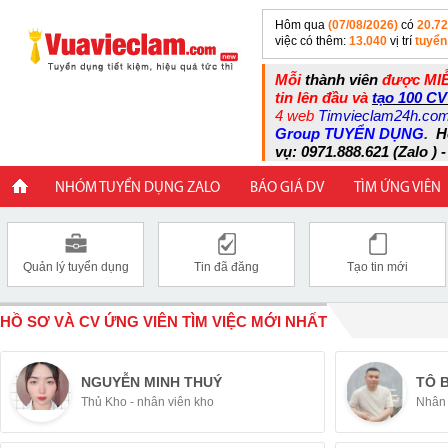
Hôm qua
(07/08/2026)
có
20.7
việc có thêm:
13.040
vị trí
tuyển
Mỗi
thành viên
được MIỄ
tin lên đầu và
tạo 100 CV
4 web
Timvieclam24h.co
Group TUYỂN DỤNG
.
H
vụ: 0971.888.621 (Zalo ) -
NHÓM TUYỂN DỤNG ZALO
BÁO GIÁ DV
TÌM ỨNG VIÊN
Quản lý tuyển dụng
Tin đã đăng
Tạo tin mới
HỒ SƠ VÀ CV ỨNG VIÊN TÌM VIỆC MỚI NHẤT
NGUYỄN MINH THUÝ
TÔ 
Thủ Kho - nhân viên kho
Nhân 