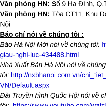
Văn phòng HN: S
ố 9 Hạ Đình, Q.
Văn phòng HN:
Tòa CT11, Khu Đô
Nội
​Báo chí nói về chúng tôi :
Báo Hà Nội Mới nói về chúng tôi:
h
giau-nghi-luc-434488.html
Nhà Xuất Bản Hà Nội nói về chúng
tôi:
http://nxbhanoi.com.vn/chi_tiet
VN/Default.aspx
Đài Truyền hình Quốc Hội nói về 
tôi:
https://www.youtube.com/wa