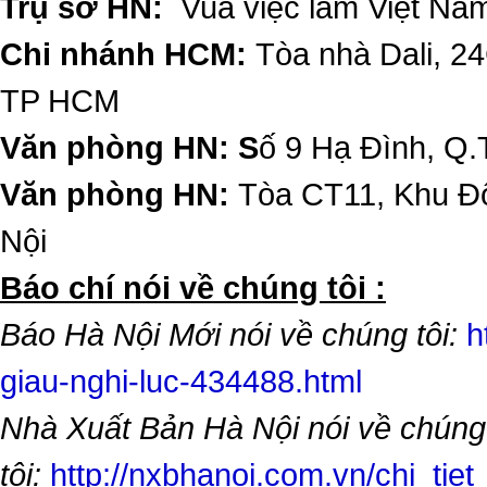
Trụ sở HN:
Vua việc làm Việt Nam
Chi nhánh HCM:
Tòa nhà Dali, 2
TP HCM
Văn phòng HN: S
ố 9 Hạ Đình, Q.
Văn phòng HN:
Tòa CT11, Khu Đô
Nội
​Báo chí nói về chúng tôi :
Báo Hà Nội Mới nói về chúng tôi:
h
giau-nghi-luc-434488.html
Nhà Xuất Bản Hà Nội nói về chúng
tôi:
http://nxbhanoi.com.vn/chi_tiet