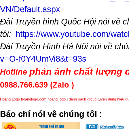
VN/Default.aspx
Đài Truyền hình Quốc Hội nói về 
tôi:
https://www.youtube.com/wa
Đài Truyền Hình Hà Nội nói về chú
v=O-f0Y4UmVi8&t=93s
phản ánh chất lượng d
Hotline
0988.766.639
(Zalo )
Hoàng Logo hoanglogo.com
hoàng logo
|
danh sach group tuyen dung hieu q
​Báo chí nói về chúng tôi
: