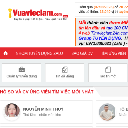
Hôm qua
(07/08/2026)
có
20.7
việc có thêm:
13.040
vị trí
tuyển
Mỗi
thành viên
được MIỄ
tin lên đầu và
tạo 100 CV
4 web
Timvieclam24h.co
Group TUYỂN DỤNG
.
H
vụ: 0971.888.621 (Zalo ) -
NHÓM TUYỂN DỤNG ZALO
BÁO GIÁ DV
TÌM ỨNG VIÊN
Quản lý tuyển dụng
Tin đã đăng
Tạo tin mới
HỒ SƠ VÀ CV ỨNG VIÊN TÌM VIỆC MỚI NHẤT
NGUYỄN MINH THUÝ
TÔ 
Thủ Kho - nhân viên kho
Nhân 