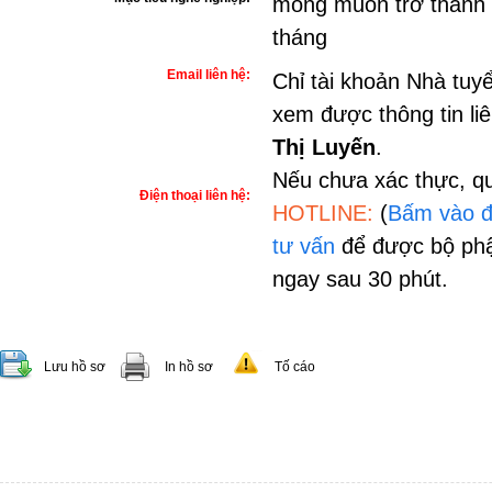
mong muốn trở thành n
tháng
Email liên hệ:
Chỉ tài khoản Nhà tuy
xem được thông tin li
Thị Luyến
.
Nếu chưa xác thực, qu
Điện thoại liên hệ:
HOTLINE:
(
Bấm vào đ
tư vấn
để được bộ phậ
ngay sau 30 phút.
Lưu hồ sơ
In hồ sơ
Tố cáo